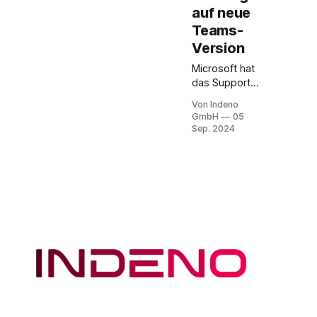
auf neue
Teams-
Version
Microsoft hat
das Support-
Ende für die
Von Indeno
klassische
GmbH
05
Version von
Sep. 2024
Microsoft
Teams auf
Virtual
Desktop
Infrastructure
(VDI)
angekündigt.
Ab dem 1.
Oktober 2024
wird der
Support
eingestellt,
und ab dem 1.