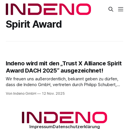
Spirit Award
Indeno wird mit den „Trust X Alliance Spirit
Award DACH 2025“ ausgezeichnet!
Wir freuen uns außerordentlich, bekannt geben zu dürfen,
dass die Indeno GmbH, vertreten durch Philipp Schubert,
beim diesjährigen Ingram Micro ONE mit dem „Trust X
Von Indeno GmbH
12 Nov. 2025
Alliance Spirit Award DACH 2025“ ausgezeichnet wurde! Der
Preis würdigt Partner, die den besonderen Teamgeist und
die Werte der Trust X Alliance verkörpern: Zusammenarbeit,
Engagement
Impressum
Datenschutzerklärung