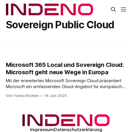
Sovereign Public Cloud
Microsoft 365 Local und Sovereign Cloud:
Microsoft geht neue Wege in Europa
Mit der erweiterten Microsoft Sovereign Cloud präsentiert
Microsoft ein umfassendes Cloud-Angebot für europäische
Organisationen, das Datenschutz, Compliance und digitale
Von Yannic Röcken
16 Juni 2025
Souveränität konsequent in den Mittelpunkt stellen soll. Die
Neuerungen zielen darauf ab, Unternehmen, insbesondere
aus dem öffentlichen Sektor und hochregulierten Branchen
mit maximaler Kontrolle über ihre Daten, Infrastruktur und
Cloud-
Impressum
Datenschutzerklärung