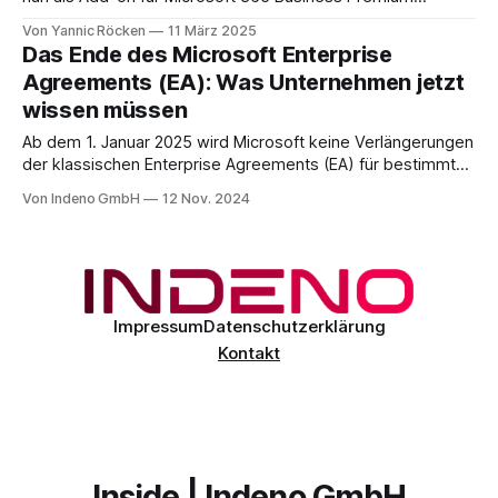
verfügbar ist. Diese Erweiterung bringt Enterprise-
Von Yannic Röcken
11 März 2025
Sicherheitsfunktionen in den SMB-Bereich und hilft kleinen
Das Ende des Microsoft Enterprise
und mittelständischen Unternehmen (SMBs), sich besser
Agreements (EA): Was Unternehmen jetzt
gegen Cyberbedrohungen zu schützen. Warum ist das
wissen müssen
wichtig? Die Bedrohungslage für SMBs entwickelt
Ab dem 1. Januar 2025 wird Microsoft keine Verlängerungen
der klassischen Enterprise Agreements (EA) für bestimmte
Unternehmen mehr zulassen. Diese Änderung betrifft
Von Indeno GmbH
12 Nov. 2024
zunächst Unternehmen mit weniger als 3.000 Mitarbeitern
(SMCs). Indirekte Vereinbarungen sind derzeit und bis auf
Weiteres ausgenommen, und aktuell verhandelte Deals auf
EA-Basis bleiben bis Ende
Impressum
Datenschutzerklärung
Kontakt
Inside | Indeno GmbH