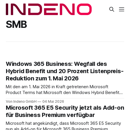
SMB
Windows 365 Business: Wegfall des
Hybrid Benefit und 20 Prozent Listenpreis-
Reduktion zum 1. Mai 2026
Mit den am 1. Mai 2026 in Kraft getretenen Microsoft
Product Terms hat Microsoft den Windows Hybrid Benefit
für Windows 365 Business eingestellt. Im offiziellen
Von Indeno GmbH
04 Mai 2026
Änderungsprotokoll steht das so kurz wie möglich:
Microsoft 365 E5 Security jetzt als Add-on
"Removed terms for W365 with Windows Hybrid Benefit as
für Business Premium verfügbar
that product has reached end of life"
Microsoft hat angekündigt, dass Microsoft 365 E5 Security
nun als Add-on für Microsoft 365 Business Premium