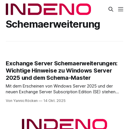
Schemaerweiterung
Exchange Server Schemaerweiterungen:
Wichtige Hinweise zu Windows Server
2025 und dem Schema-Master
Mit dem Erscheinen von Windows Server 2025 und der
neuen Exchange Server Subscription Edition (SE) stehen
viele IT-Teams vor der Aufgabe, ihre On-Premises-
Von Yannic Röcken
14 Okt. 2025
Infrastrukturen zu aktualisieren. Dabei ist jedoch eine
bislang wenig beachtete Stolperfalle aufgetreten: Unter
bestimmten Bedingungen kann die Installation eines
aktuellen Exchange Server Cumulative Updates (CU)