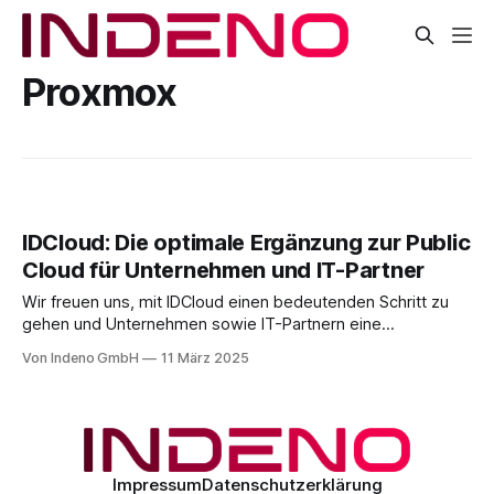
Proxmox
IDCloud: Die optimale Ergänzung zur Public
Cloud für Unternehmen und IT-Partner
Wir freuen uns, mit IDCloud einen bedeutenden Schritt zu
gehen und Unternehmen sowie IT-Partnern eine
skalierbare, sichere und in der EU betriebene Lösung zu
Von Indeno GmbH
11 März 2025
bieten. Unter der IDCloud bündeln wir alle
Infrastrukturbetriebsleistungen, um den wachsenden
Anforderungen moderner Hybrid- und Multi-Cloud-
Strategien gerecht zu werden. IDCloud – Managed Cloud-
Lösungen
Impressum
Datenschutzerklärung