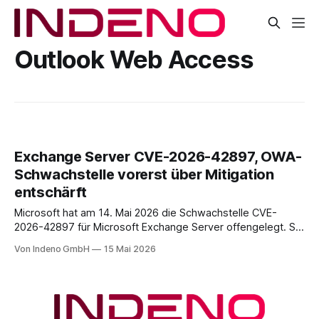
Outlook Web Access
Exchange Server CVE-2026-42897, OWA-
Schwachstelle vorerst über Mitigation
entschärft
Microsoft hat am 14. Mai 2026 die Schwachstelle CVE-
2026-42897 für Microsoft Exchange Server offengelegt. Sie
liegt im Outlook-Web-Access-Stack und erlaubt einem
Von Indeno GmbH
15 Mai 2026
unauthentifizierten Angreifer, über eine speziell präparierte
E-Mail JavaScript im Browser-Kontext des Empfängers
auszuführen. Der CVSS-Basisscore liegt bei 8.1, eingestuft
als