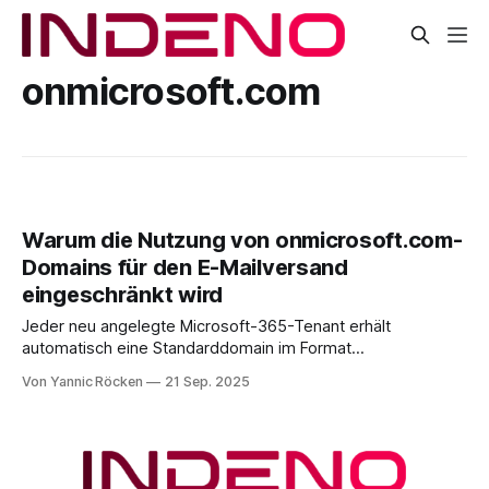
onmicrosoft.com
Warum die Nutzung von onmicrosoft.com-
Domains für den E-Mailversand
eingeschränkt wird
Jeder neu angelegte Microsoft-365-Tenant erhält
automatisch eine Standarddomain im Format
.onmicrosoft.com. Diese sogenannte MoERA (Microsoft
Von Yannic Röcken
21 Sep. 2025
Online Email Routing Address) dient in erster Linie dazu,
einen schnellen Start zu ermöglichen: Admins können sofort
Benutzerkonten erstellen, sich anmelden und erste Tests
durchführen. Technisch gesehen stellt die MoERA-Domain
sicher,