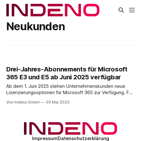
Neukunden
Drei-Jahres-Abonnements für Microsoft
365 E3 und E5 ab Juni 2025 verfügbar
Ab dem 1. Juni 2025 stehen Unternehmenskunden neue
Lizenzierungsoptionen für Microsoft 365 zur Verfügung. Für
die Produktvarianten E3 und E5 – jeweils mit oder ohne
Von Indeno GmbH
05 Mai 2025
Microsoft Teams – sowie für Teams Enterprise-Lizenzen
werden Drei-Jahres-Abonnements eingeführt. Die längere
Laufzeitoption soll eine stabilere Preisgestaltung und eine
vereinfachte Lizenzverwaltung ermöglichen. Unternehmen
können
Impressum
Datenschutzerklärung