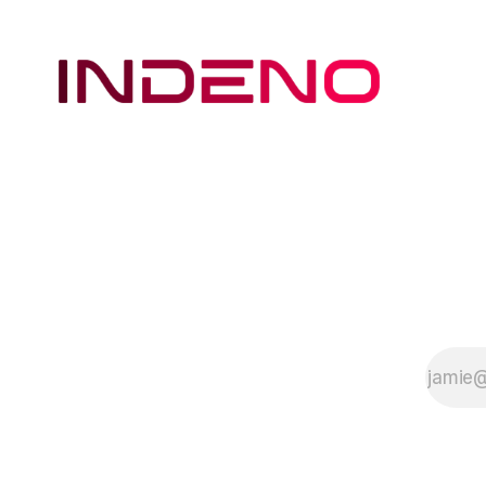
Entra ID-Nutzer zu
erhöhen, indem der
14-tägige Aufschub
bei der Registrierung
für die Multi-Faktor-
Authentifizierung
(MFA) entfernt