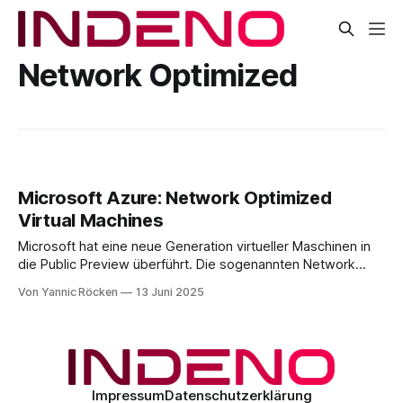
Network Optimized
Microsoft Azure: Network Optimized
Virtual Machines
Microsoft hat eine neue Generation virtueller Maschinen in
die Public Preview überführt. Die sogenannten Network
Optimized VMs wurden für netzwerkintensive
Von Yannic Röcken
13 Juni 2025
Anwendungen konzipiert und basieren auf der fünften
Generation der Intel Xeon Platinum 8537C Prozessoren
(Emerald Rapids). Sie sind unter den Seriennamen Dnsv6,
Dndsv6, Dnlsv6, Dnldsv6, Ensv6 und Endsv6 verfügbar.
Technologischer
Impressum
Datenschutzerklärung