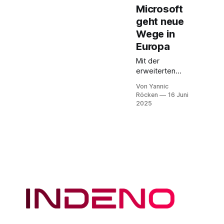
Microsoft
geht neue
Wege in
Europa
Mit der
erweiterten
Microsoft
Von Yannic
Sovereign
Röcken
16 Juni
Cloud
2025
präsentiert
Microsoft ein
umfassendes
Cloud-Angebot
für europäische
Organisationen,
das
Datenschutz,
Compliance
und digitale
Souveränität
konsequent in