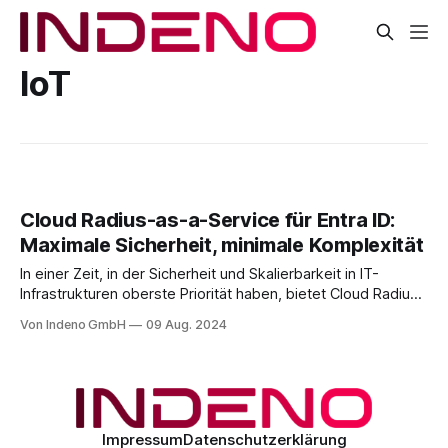
IoT
Cloud Radius-as-a-Service für Entra ID:
Maximale Sicherheit, minimale Komplexität
In einer Zeit, in der Sicherheit und Skalierbarkeit in IT-
Infrastrukturen oberste Priorität haben, bietet Cloud Radius-
as-a-Service eine leistungsstarke Lösung zur
Von Indeno GmbH
09 Aug. 2024
Authentifizierung von Benutzern und Geräten in
Netzwerken. Besonders in Kombination mit Microsoft Entra
ID (früher Azure AD) und Microsoft Intune ergibt sich ein
schlagkräftiges Trio, das
Impressum
Datenschutzerklärung