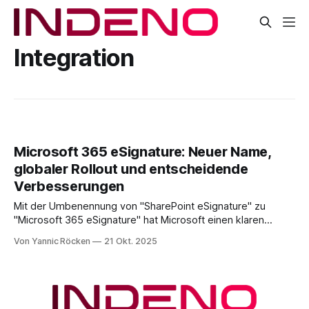
Integration
Microsoft 365 eSignature: Neuer Name,
globaler Rollout und entscheidende
Verbesserungen
Mit der Umbenennung von "SharePoint eSignature" zu
"Microsoft 365 eSignature" hat Microsoft einen klaren
Schritt gemacht: Elektronische Signaturen sind nun nicht
Von Yannic Röcken
21 Okt. 2025
mehr ein isoliertes Add-on für SharePoint, sondern ein
zentraler Bestandteil der gesamten Microsoft-365-
Umgebung (eSignature now available worldwide). Die
Lösung ermöglicht es, elektronische