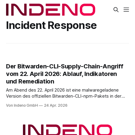
Incident Response
Der Bitwarden-CLI-Supply-Chain-Angriff
vom 22. April 2026: Ablauf, Indikatoren
und Remediation
Am Abend des 22. April 2026 ist eine malwaregeladene
Version des offiziellen Bitwarden-CLI-npm-Pakets in der
Registry aufgetaucht. @bitwarden/
cli@2026.4.0
war
Von Indeno GmbH
24 Apr. 2026
zwischen 17:57 und 19:30 ET, also rund 93 Minuten, auf
npm abrufbar. Bitwarden spricht in der eigenen
Stellungnahme von etwa 334 Installationen