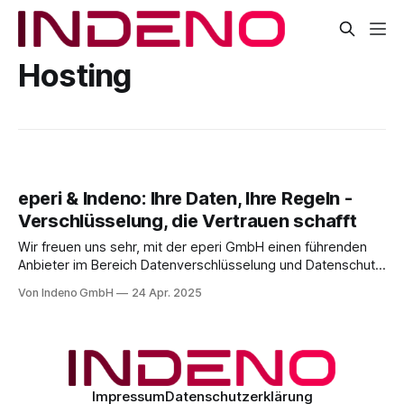
Hosting
eperi & Indeno: Ihre Daten, Ihre Regeln -
Verschlüsselung, die Vertrauen schafft
Wir freuen uns sehr, mit der eperi GmbH einen führenden
Anbieter im Bereich Datenverschlüsselung und Datenschutz
als strategischen Partner gefunden zu haben. Ab sofort
Von Indeno GmbH
24 Apr. 2025
erweitern wir unser Portfolio um die eperi
Verschlüsselungsplattform – als Vertriebspartner, Distributor
und Managed Service Provider (MSP) für die gesamte
DACH-Region. Gemeinsam für mehr Sicherheit, Kontrolle
Impressum
Datenschutzerklärung