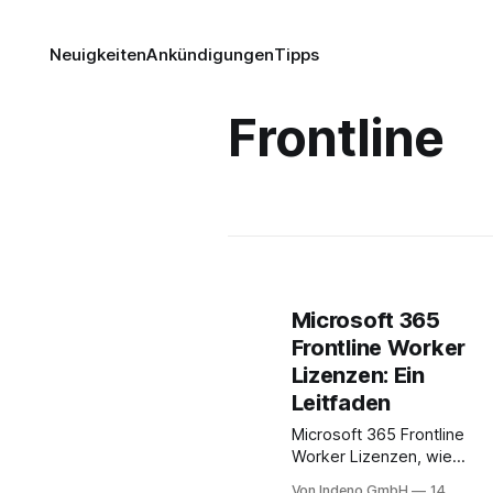
Neuigkeiten
Ankündigungen
Tipps
Frontline
Microsoft 365
Frontline Worker
Lizenzen: Ein
Leitfaden
Microsoft 365 Frontline
Worker Lizenzen, wie
die Microsoft 365 F1-
Von Indeno GmbH
14