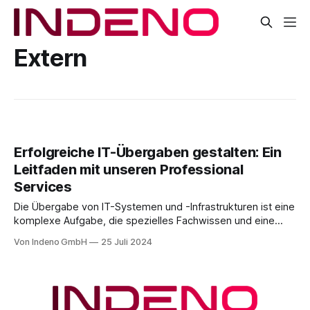
Extern
Erfolgreiche IT-Übergaben gestalten: Ein
Leitfaden mit unseren Professional
Services
Die Übergabe von IT-Systemen und -Infrastrukturen ist eine
komplexe Aufgabe, die spezielles Fachwissen und eine
sorgfältige Planung erfordert. Insbesondere die Prozesse
Von Indeno GmbH
25 Juli 2024
des Carve-in und Carve-out stellen Unternehmen vor
erhebliche Herausforderungen. Dieser Artikel beleuchtet die
Bedeutung dieser Begriffe, die damit verbundenen
Schwierigkeiten und wie externe Unterstützung durch
Angebote