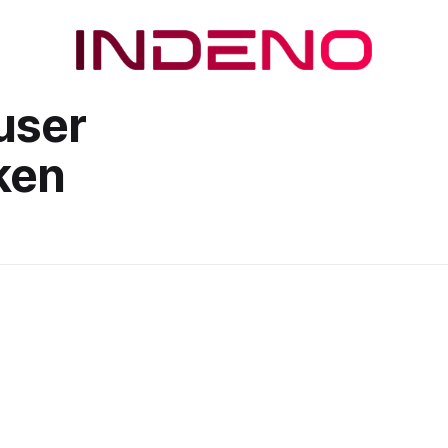
user
oken