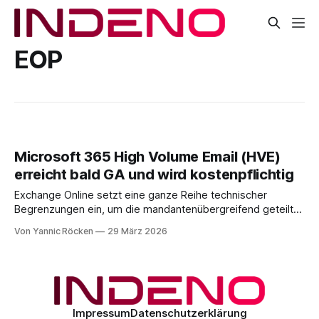
EOP
Microsoft 365 High Volume Email (HVE)
erreicht bald GA und wird kostenpflichtig
Exchange Online setzt eine ganze Reihe technischer
Begrenzungen ein, um die mandantenübergreifend geteilte
Infrastruktur vor Missbrauch und Überlastung zu schützen.
Von Yannic Röcken
29 März 2026
Auf Postfachebene greift das Recipient Rate Limit (RRL),
das den Versand auf maximal 10.000 Empfänger pro
Postfach innerhalb eines rollierenden 24-Stunden-Fensters
beschränkt, unabhängig davon, ob es sich
Impressum
Datenschutzerklärung