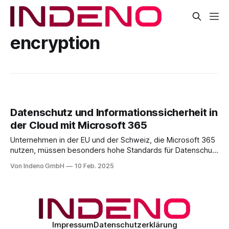
encryption
Datenschutz und Informationssicherheit in
der Cloud mit Microsoft 365
Unternehmen in der EU und der Schweiz, die Microsoft 365
nutzen, müssen besonders hohe Standards für Datenschutz
und Datensicherheit einhalten. Wenn sensible
Von Indeno GmbH
10 Feb. 2025
personenbezogene Daten verarbeitet werden, ist es
entscheidend, dass Cloud-Dienste die strengen
Anforderungen der DSGVO und nationaler
Datenschutzgesetze erfüllen. Aber wie lässt sich Microsoft
365 datenschutzkonform und sicher
Impressum
Datenschutzerklärung