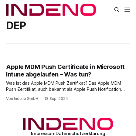
DEP
Apple MDM Push Certificate in Microsoft
Intune abgelaufen – Was tun?
Was ist das Apple MDM Push Zertifikat? Das Apple MDM
Push Zertifikat, auch bekannt als Apple Push Notification
Service (APNs) Certificate, ist ein zentraler Bestandteil von
Von Indeno GmbH
18 Sep. 2024
Mobile Device Management (MDM)-Lösungen wie Microsoft
Intune, Jamf, oder auch anderen Anbietern wie VMware
Workspace ONE und MobileIron. Es ermöglicht MDM-
Diensten, mit
Impressum
Datenschutzerklärung