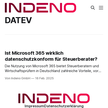
DATEV
Ist Microsoft 365 wirklich
datenschutzkonform für Steuerberater?
Die Nutzung von Microsoft 365 bietet Steuerberatern und
Wirtschaftsprüfern in Deutschland zahlreiche Vorteile, vor
allem in Bezug auf Produktivität und effiziente
Von Indeno GmbH
16 Feb. 2025
Zusammenarbeit. Doch trotz der vielfältigen Funktionen
stellt sich eine entscheidende Frage: Kann Microsoft 365
wirklich unter Berücksichtigung der Datenschutz-
Grundverordnung (DSGVO) und der Berufsgeheimnispflicht
gemäß § 203 StGB sicher und
Impressum
Datenschutzerklärung