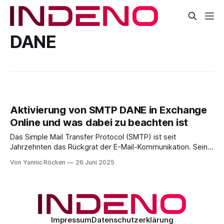
DANE
Aktivierung von SMTP DANE in Exchange
Online und was dabei zu beachten ist
Das Simple Mail Transfer Protocol (SMTP) ist seit
Jahrzehnten das Rückgrat der E-Mail-Kommunikation. Seine
Einfachheit war ein Vorteil in der frühen Internetzeit, heute
Von Yannic Röcken
26 Juni 2025
stellt sie eine Schwachstelle dar. Standard-SMTP überträgt
E-Mails unverschlüsselt. Zwar kann durch TLS (Transport
Layer Security) eine verschlüsselte Übertragung etabliert
werden, jedoch erfolgt
Impressum
Datenschutzerklärung