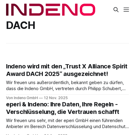
DACH
Indeno wird mit den „Trust X Alliance Spirit
Award DACH 2025“ ausgezeichnet!
Wir freuen uns außerordentlich, bekannt geben zu dürfen,
dass die Indeno GmbH, vertreten durch Philipp Schubert,
beim diesjährigen Ingram Micro ONE mit dem „Trust X
Von Indeno GmbH
12 Nov. 2025
Alliance Spirit Award DACH 2025“ ausgezeichnet wurde! Der
eperi & Indeno: Ihre Daten, Ihre Regeln -
Preis würdigt Partner, die den besonderen Teamgeist und
Verschlüsselung, die Vertrauen schafft
die Werte der Trust X Alliance verkörpern: Zusammenarbeit,
Engagement
Wir freuen uns sehr, mit der eperi GmbH einen führenden
Anbieter im Bereich Datenverschlüsselung und Datenschutz
als strategischen Partner gefunden zu haben. Ab sofort