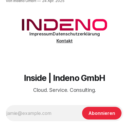
Von Indeno GmbH
24 Apr. 2025
erweitern wir unser Portfolio um die eperi
Verschlüsselungsplattform – als Vertriebspartner, Distributor
und Managed Service Provider (MSP) für die gesamte
DACH-Region. Gemeinsam für mehr Sicherheit, Kontrolle
Impressum
Datenschutzerklärung
Kontakt
Inside | Indeno GmbH
Cloud. Service. Consulting.
Abonnieren