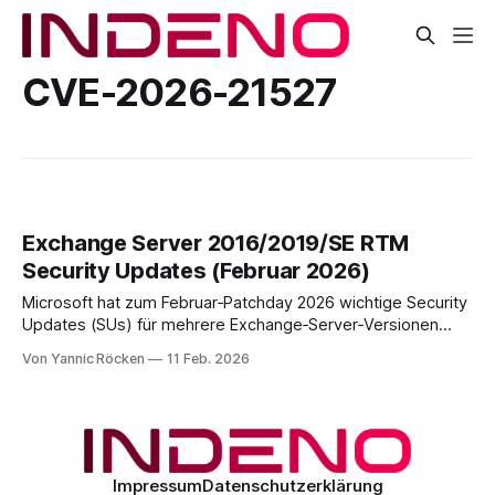
CVE-2026-21527
Exchange Server 2016/2019/SE RTM
Security Updates (Februar 2026)
Microsoft hat zum Februar‑Patchday 2026 wichtige Security
Updates (SUs) für mehrere Exchange‑Server‑Versionen
veröffentlicht. Die Aktualisierungen beheben u. a. die neu
Von Yannic Röcken
11 Feb. 2026
gemeldete Spoofing‑Schwachstelle CVE‑2026‑21527,
welche sowohl die Exchange Server Subscription Edition
(SE) als auch ältere Versionen (2016/2019) betrifft. Diese
Veröffentlichung ist besonders relevant, da
Impressum
Datenschutzerklärung