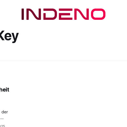
Key
heit
 der
5
s
025