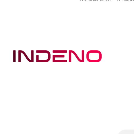
hohe Standards für
Datenschutz und
Datensicherheit einhalten.
Wenn sensible
personenbezogene Daten
verarbeitet werden, ist es
entscheidend, dass Cloud-
Dienste die strengen
Anforderungen der DSGVO
nationaler Datenschutzges
erfüllen. Aber wie lässt sic
Microsoft 365
datenschutzkonform und s