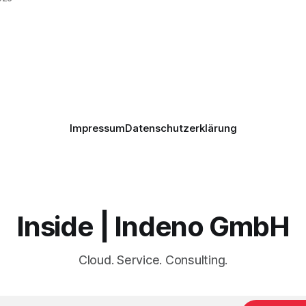
 und
etze
Impressum
Datenschutzerklärung
h
icher
Inside | Indeno GmbH
Cloud. Service. Consulting.