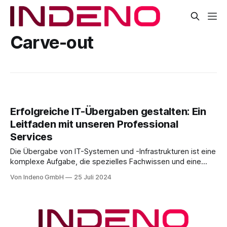
Carve-out
Erfolgreiche IT-Übergaben gestalten: Ein
Leitfaden mit unseren Professional
Services
Die Übergabe von IT-Systemen und -Infrastrukturen ist eine
komplexe Aufgabe, die spezielles Fachwissen und eine
sorgfältige Planung erfordert. Insbesondere die Prozesse
Von Indeno GmbH
25 Juli 2024
des Carve-in und Carve-out stellen Unternehmen vor
erhebliche Herausforderungen. Dieser Artikel beleuchtet die
Bedeutung dieser Begriffe, die damit verbundenen
Schwierigkeiten und wie externe Unterstützung durch
Angebote