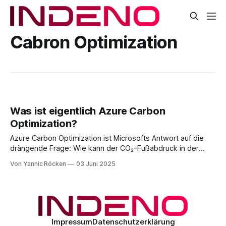
Cabron Optimization
Was ist eigentlich Azure Carbon
Optimization?
Azure Carbon Optimization ist Microsofts Antwort auf die
drängende Frage: Wie kann der CO₂-Fußabdruck in der
Cloud gezielt gemessen und reduziert werden ohne auf
Von Yannic Röcken
03 Juni 2025
Leistung oder Skalierbarkeit zu verzichten? Diese
integrierte Funktion im Azure-Portal hilft Unternehmen
dabei, ihre Cloud-Nutzung nachhaltiger zu gestalten, ohne
auf die Vorteile der
Impressum
Datenschutzerklärung