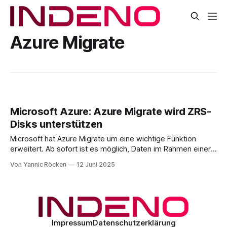
Azure Migrate
Microsoft Azure: Azure Migrate wird ZRS-
Disks unterstützen
Microsoft hat Azure Migrate um eine wichtige Funktion
erweitert. Ab sofort ist es möglich, Daten im Rahmen einer
Migration direkt auf Zone-Redundant Storage (ZRS) Disks
Von Yannic Röcken
12 Juni 2025
zu verschieben, jedoch zunächst nur in einer Public Preview.
Eine Funktion die durch aus nützlich sein kann Verteilte
Cloud-Architekturen setzen auf Ausfallsicherheit und
Impressum
Datenschutzerklärung