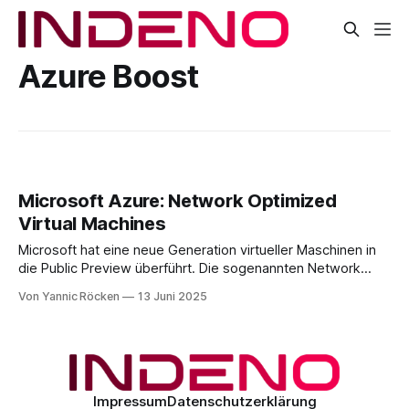
Azure Boost
Microsoft Azure: Network Optimized
Virtual Machines
Microsoft hat eine neue Generation virtueller Maschinen in
die Public Preview überführt. Die sogenannten Network
Optimized VMs wurden für netzwerkintensive
Von Yannic Röcken
13 Juni 2025
Anwendungen konzipiert und basieren auf der fünften
Generation der Intel Xeon Platinum 8537C Prozessoren
(Emerald Rapids). Sie sind unter den Seriennamen Dnsv6,
Dndsv6, Dnlsv6, Dnldsv6, Ensv6 und Endsv6 verfügbar.
Technologischer
Impressum
Datenschutzerklärung