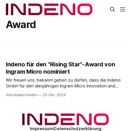
Award
Indeno für den "Rising Star"-Award von
Ingram Micro nominiert
Wir freuen uns, bekannt geben zu dürfen, dass die Indeno
GmbH für den diesjährigen Ingram Micro Innovation and
Solution Summit ’25 im November in der Kategorie "Rising
Von Indeno GmbH
25 Okt. 2025
Star" nominiert wurde! Der "Rising Star" ist Teil des Ingram
Micro Cloud Star Programs. Die Nominierung spiegelt wider,
dass
Impressum
Datenschutzerklärung