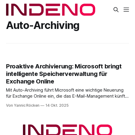
Auto-Archiving
Proaktive Archivierung: Microsoft bringt
intelligente Speicherverwaltung für
Exchange Online
Mit Auto-Archiving führt Microsoft eine wichtige Neuerung
für Exchange Online ein, die das E-Mail-Management künftig
deutlich smarter und effizienter gestaltet (Auto-Archiving for
Von Yannic Röcken
14 Okt. 2025
Exchange Online). Statt sich ausschließlich auf zeitbasierte
Archivierungsregeln zu verlassen, reagiert das neue Feature
proaktiv auf die tatsächliche Speicherauslastung eines
Postfachs. Sobald 90 % des