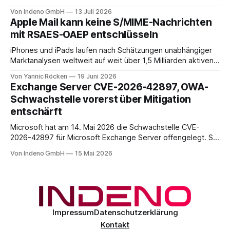
Backup und Migration-as-a-Service für Organisationen in
Von Indeno GmbH
13 Juli 2026
DACH.
Apple Mail kann keine S/MIME-Nachrichten
mit RSAES-OAEP entschlüsseln
iPhones und iPads laufen nach Schätzungen unabhängiger
Marktanalysen weltweit auf weit über 1,5 Milliarden aktiven
Geräten. Nach unserer Einschätzung entfällt davon ein Anteil
Von Yannic Röcken
19 Juni 2026
im Bereich von 25 bis 30 Prozent auf Geschäftsumfelder,
Exchange Server CVE-2026-42897, OWA-
also Smartphones und Tablets, die im beruflichen Kontext
Schwachstelle vorerst über Mitigation
genutzt werden, sei es als reines Diensthandy, als COPE-
entschärft
Microsoft hat am 14. Mai 2026 die Schwachstelle CVE-
2026-42897 für Microsoft Exchange Server offengelegt. Sie
liegt im Outlook-Web-Access-Stack und erlaubt einem
Von Indeno GmbH
15 Mai 2026
unauthentifizierten Angreifer, über eine speziell präparierte
E-Mail JavaScript im Browser-Kontext des Empfängers
auszuführen. Der CVSS-Basisscore liegt bei 8.1, eingestuft
als
Impressum
Datenschutzerklärung
Kontakt