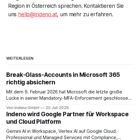
Region in Österreich sprechen. Kontaktieren Sie
uns
hello@indeno.at
, um mehr zu erfahren.
WEITERLESEN
Break-Glass-Accounts in Microsoft 365
richtig absichern
Mit dem 9. Februar 2026 hat Microsoft die letzte große
Lücke in seiner Mandatory-MFA-Enforcement geschlossen.
Seit diesem Datum muss jeder Admin, der sich am
Von Indeno GmbH
20 Juli 2026
Microsoft 365 Admin Center anmeldet, einen zweiten
Indeno wird Google Partner für Workspace
Faktor nachweisen. Für das Entra Admin Center, das Azure-
und Cloud Platform
Portal und das Intune Admin Center gilt das
Gemini AI in Workspace, Vertex AI auf Google Cloud.
Professional und Managed Services mit Compliance,