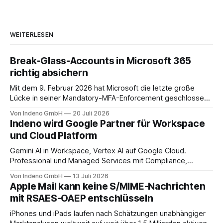
WEITERLESEN
Break-Glass-Accounts in Microsoft 365
richtig absichern
Mit dem 9. Februar 2026 hat Microsoft die letzte große
Lücke in seiner Mandatory-MFA-Enforcement geschlossen.
Seit diesem Datum muss jeder Admin, der sich am
Von Indeno GmbH
20 Juli 2026
Microsoft 365 Admin Center anmeldet, einen zweiten
Indeno wird Google Partner für Workspace
Faktor nachweisen. Für das Entra Admin Center, das Azure-
und Cloud Platform
Portal und das Intune Admin Center gilt das
Gemini AI in Workspace, Vertex AI auf Google Cloud.
Professional und Managed Services mit Compliance,
Backup und Migration-as-a-Service für Organisationen in
Von Indeno GmbH
13 Juli 2026
DACH.
Apple Mail kann keine S/MIME-Nachrichten
mit RSAES-OAEP entschlüsseln
iPhones und iPads laufen nach Schätzungen unabhängiger