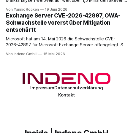
Marktanalysen weltweit auf weit über 1,5 Milliarden aktiven
Geräten. Nach unserer Einschätzung entfällt davon ein Anteil
Von Yannic Röcken
19 Juni 2026
im Bereich von 25 bis 30 Prozent auf Geschäftsumfelder,
Exchange Server CVE-2026-42897, OWA-
also Smartphones und Tablets, die im beruflichen Kontext
Schwachstelle vorerst über Mitigation
genutzt werden, sei es als reines Diensthandy, als COPE-
entschärft
Microsoft hat am 14. Mai 2026 die Schwachstelle CVE-
2026-42897 für Microsoft Exchange Server offengelegt. Sie
liegt im Outlook-Web-Access-Stack und erlaubt einem
Von Indeno GmbH
15 Mai 2026
unauthentifizierten Angreifer, über eine speziell präparierte
E-Mail JavaScript im Browser-Kontext des Empfängers
auszuführen. Der CVSS-Basisscore liegt bei 8.1, eingestuft
als
Impressum
Datenschutzerklärung
Kontakt