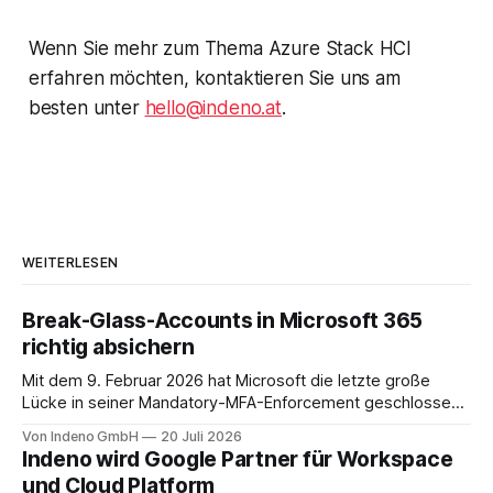
Wenn Sie mehr zum Thema Azure Stack HCI
erfahren möchten, kontaktieren Sie uns am
besten unter
hello@indeno.at
.
WEITERLESEN
Break-Glass-Accounts in Microsoft 365
richtig absichern
Mit dem 9. Februar 2026 hat Microsoft die letzte große
Lücke in seiner Mandatory-MFA-Enforcement geschlossen.
Seit diesem Datum muss jeder Admin, der sich am
Von Indeno GmbH
20 Juli 2026
Microsoft 365 Admin Center anmeldet, einen zweiten
Indeno wird Google Partner für Workspace
Faktor nachweisen. Für das Entra Admin Center, das Azure-
und Cloud Platform
Portal und das Intune Admin Center gilt das