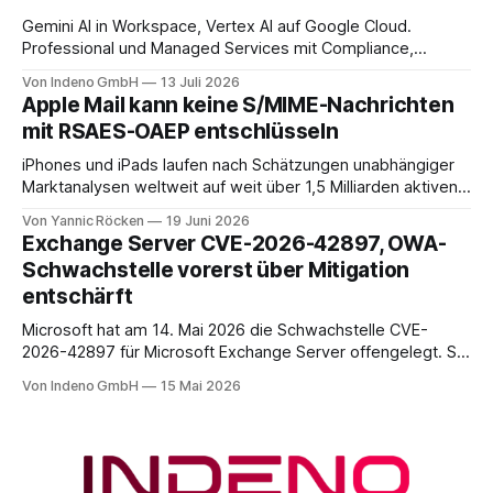
Gemini AI in Workspace, Vertex AI auf Google Cloud.
Professional und Managed Services mit Compliance,
Backup und Migration-as-a-Service für Organisationen in
Von Indeno GmbH
13 Juli 2026
DACH.
Apple Mail kann keine S/MIME-Nachrichten
mit RSAES-OAEP entschlüsseln
iPhones und iPads laufen nach Schätzungen unabhängiger
Marktanalysen weltweit auf weit über 1,5 Milliarden aktiven
Geräten. Nach unserer Einschätzung entfällt davon ein Anteil
Von Yannic Röcken
19 Juni 2026
im Bereich von 25 bis 30 Prozent auf Geschäftsumfelder,
Exchange Server CVE-2026-42897, OWA-
also Smartphones und Tablets, die im beruflichen Kontext
Schwachstelle vorerst über Mitigation
genutzt werden, sei es als reines Diensthandy, als COPE-
entschärft
Microsoft hat am 14. Mai 2026 die Schwachstelle CVE-
2026-42897 für Microsoft Exchange Server offengelegt. Sie
liegt im Outlook-Web-Access-Stack und erlaubt einem
Von Indeno GmbH
15 Mai 2026
unauthentifizierten Angreifer, über eine speziell präparierte
E-Mail JavaScript im Browser-Kontext des Empfängers
auszuführen. Der CVSS-Basisscore liegt bei 8.1, eingestuft
als