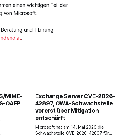
men einen wichtigen Teil der
g von Microsoft.
te Beratung und Planung
indeno.at
.
 S/MIME-
Exchange Server CVE-2026-
ES-OAEP
42897, OWA-Schwachstelle
vorerst über Mitigation
entschärft
h
Microsoft hat am 14. Mai 2026 die
it über 1,5
Schwachstelle CVE-2026-42897 für