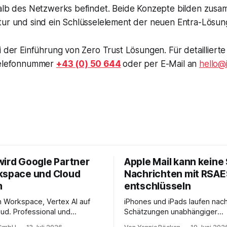
alb des Netzwerks befindet. Beide Konzepte bilden zusam
tur und sind ein Schlüsselelement der neuen Entra-Lösun
i der Einführung von Zero Trust Lösungen. Für detaillier
 Telefonnummer
+43 (0) 50 644
oder per E-Mail an
hello@
wird Google Partner
Apple Mail kann keine
kspace und Cloud
Nachrichten mit RSA
m
entschlüsseln
in Workspace, Vertex AI auf
iPhones und iPads laufen nac
ud. Professional und
Schätzungen unabhängiger
ervices mit Compliance,
Marktanalysen weltweit auf we