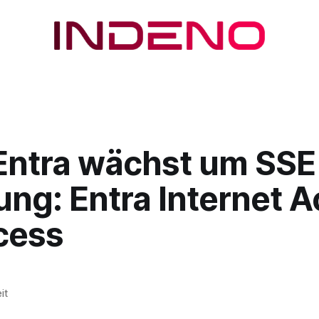
Entra wächst um SSE
g: Entra Internet 
cess
it