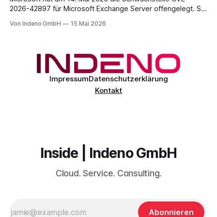
2026-42897 für Microsoft Exchange Server offengelegt. Sie
liegt im Outlook-Web-Access-Stack und erlaubt einem
Von Indeno GmbH
15 Mai 2026
unauthentifizierten Angreifer, über eine speziell präparierte
E-Mail JavaScript im Browser-Kontext des Empfängers
auszuführen. Der CVSS-Basisscore liegt bei 8.1, eingestuft
als
Impressum
Datenschutzerklärung
Kontakt
Inside | Indeno GmbH
Cloud. Service. Consulting.
Abonnieren