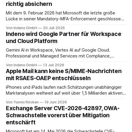
richtig absichern
Mit dem 9. Februar 2026 hat Microsoft die letzte große
Lücke in seiner Mandatory-MFA-Enforcement geschlossen.
Seit diesem Datum muss jeder Admin, der sich am
Von Indeno GmbH
20 Juli 2026
Microsoft 365 Admin Center anmeldet, einen zweiten
Indeno wird Google Partner für Workspace
Faktor nachweisen. Für das Entra Admin Center, das Azure-
und Cloud Platform
Portal und das Intune Admin Center gilt das
Gemini AI in Workspace, Vertex AI auf Google Cloud.
Professional und Managed Services mit Compliance,
Backup und Migration-as-a-Service für Organisationen in
Von Indeno GmbH
13 Juli 2026
DACH.
Apple Mail kann keine S/MIME-Nachrichten
mit RSAES-OAEP entschlüsseln
iPhones und iPads laufen nach Schätzungen unabhängiger
Marktanalysen weltweit auf weit über 1,5 Milliarden aktiven
Geräten. Nach unserer Einschätzung entfällt davon ein Anteil
Von Yannic Röcken
19 Juni 2026
im Bereich von 25 bis 30 Prozent auf Geschäftsumfelder,
Exchange Server CVE-2026-42897, OWA-
also Smartphones und Tablets, die im beruflichen Kontext
Schwachstelle vorerst über Mitigation
genutzt werden, sei es als reines Diensthandy, als COPE-
entschärft
Microsoft hat am 14. Mai 2026 die Schwachstelle CVE-