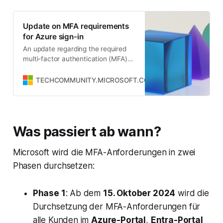
Update on MFA requirements
for Azure sign-in
An update regarding the required
multi-factor authentication (MFA)
for users signing into Azure. In this
post, we share clarifications on the
TECHCOMMUNITY.MICROSOFT.COM
Naj Shahid
scope, timing and…
Was passiert ab wann?
Microsoft wird die MFA-Anforderungen in zwei
Phasen durchsetzen:
Phase 1
: Ab dem
15. Oktober 2024
wird die
Durchsetzung der MFA-Anforderungen für
alle Kunden im
Azure-Portal
,
Entra-Portal