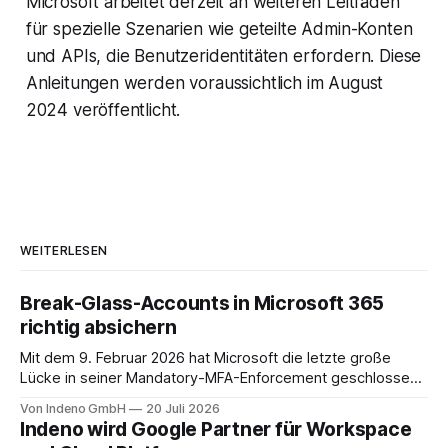
Microsoft arbeitet derzeit an weiteren Leitfäden
für spezielle Szenarien wie geteilte Admin-Konten
und APIs, die Benutzeridentitäten erfordern. Diese
Anleitungen werden voraussichtlich im August
2024 veröffentlicht.
WEITERLESEN
Break-Glass-Accounts in Microsoft 365
richtig absichern
Mit dem 9. Februar 2026 hat Microsoft die letzte große
Lücke in seiner Mandatory-MFA-Enforcement geschlossen.
Seit diesem Datum muss jeder Admin, der sich am
Von Indeno GmbH
20 Juli 2026
Microsoft 365 Admin Center anmeldet, einen zweiten
Indeno wird Google Partner für Workspace
Faktor nachweisen. Für das Entra Admin Center, das Azure-