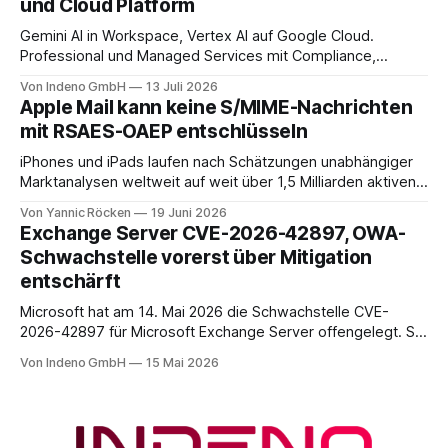
und Cloud Platform
Portal und das Intune Admin Center gilt das
Gemini AI in Workspace, Vertex AI auf Google Cloud.
Professional und Managed Services mit Compliance,
Backup und Migration-as-a-Service für Organisationen in
Von Indeno GmbH
13 Juli 2026
DACH.
Apple Mail kann keine S/MIME-Nachrichten
mit RSAES-OAEP entschlüsseln
iPhones und iPads laufen nach Schätzungen unabhängiger
Marktanalysen weltweit auf weit über 1,5 Milliarden aktiven
Geräten. Nach unserer Einschätzung entfällt davon ein Anteil
Von Yannic Röcken
19 Juni 2026
im Bereich von 25 bis 30 Prozent auf Geschäftsumfelder,
Exchange Server CVE-2026-42897, OWA-
also Smartphones und Tablets, die im beruflichen Kontext
Schwachstelle vorerst über Mitigation
genutzt werden, sei es als reines Diensthandy, als COPE-
entschärft
Microsoft hat am 14. Mai 2026 die Schwachstelle CVE-
2026-42897 für Microsoft Exchange Server offengelegt. Sie
liegt im Outlook-Web-Access-Stack und erlaubt einem
Von Indeno GmbH
15 Mai 2026
unauthentifizierten Angreifer, über eine speziell präparierte
E-Mail JavaScript im Browser-Kontext des Empfängers
auszuführen. Der CVSS-Basisscore liegt bei 8.1, eingestuft
als