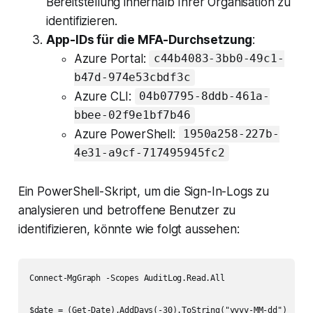
Bereitstellung innerhalb Ihrer Organisation zu
identifizieren.
App-IDs für die MFA-Durchsetzung
:
Azure Portal:
c44b4083-3bb0-49c1-
b47d-974e53cbdf3c
Azure CLI:
04b07795-8ddb-461a-
bbee-02f9e1bf7b46
Azure PowerShell:
1950a258-227b-
4e31-a9cf-717495945fc2
Ein PowerShell-Skript, um die Sign-In-Logs zu
analysieren und betroffene Benutzer zu
identifizieren, könnte wie folgt aussehen:
Connect-MgGraph -Scopes AuditLog.Read.All

$date = (Get-Date).AddDays(-30).ToString("yyyy-MM-dd")
