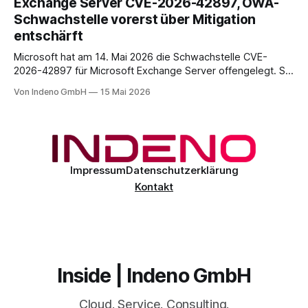
Exchange Server CVE-2026-42897, OWA-
also Smartphones und Tablets, die im beruflichen Kontext
Schwachstelle vorerst über Mitigation
genutzt werden, sei es als reines Diensthandy, als COPE-
entschärft
Microsoft hat am 14. Mai 2026 die Schwachstelle CVE-
2026-42897 für Microsoft Exchange Server offengelegt. Sie
liegt im Outlook-Web-Access-Stack und erlaubt einem
Von Indeno GmbH
15 Mai 2026
unauthentifizierten Angreifer, über eine speziell präparierte
E-Mail JavaScript im Browser-Kontext des Empfängers
auszuführen. Der CVSS-Basisscore liegt bei 8.1, eingestuft
als
Impressum
Datenschutzerklärung
Kontakt
Inside | Indeno GmbH
Cloud. Service. Consulting.