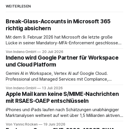
WEITERLESEN
Break-Glass-Accounts in Microsoft 365
richtig absichern
Mit dem 9. Februar 2026 hat Microsoft die letzte große
Lücke in seiner Mandatory-MFA-Enforcement geschlossen.
Seit diesem Datum muss jeder Admin, der sich am
Von Indeno GmbH
20 Juli 2026
Microsoft 365 Admin Center anmeldet, einen zweiten
Indeno wird Google Partner für Workspace
Faktor nachweisen. Für das Entra Admin Center, das Azure-
und Cloud Platform
Portal und das Intune Admin Center gilt das
Gemini AI in Workspace, Vertex AI auf Google Cloud.
Professional und Managed Services mit Compliance,
Backup und Migration-as-a-Service für Organisationen in
Von Indeno GmbH
13 Juli 2026
DACH.
Apple Mail kann keine S/MIME-Nachrichten
mit RSAES-OAEP entschlüsseln
iPhones und iPads laufen nach Schätzungen unabhängiger
Marktanalysen weltweit auf weit über 1,5 Milliarden aktiven
Geräten. Nach unserer Einschätzung entfällt davon ein Anteil
Von Yannic Röcken
19 Juni 2026
im Bereich von 25 bis 30 Prozent auf Geschäftsumfelder,