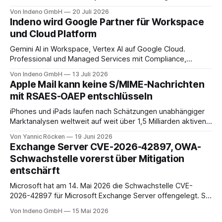
Seit diesem Datum muss jeder Admin, der sich am
Von Indeno GmbH
20 Juli 2026
Microsoft 365 Admin Center anmeldet, einen zweiten
Indeno wird Google Partner für Workspace
Faktor nachweisen. Für das Entra Admin Center, das Azure-
und Cloud Platform
Portal und das Intune Admin Center gilt das
Gemini AI in Workspace, Vertex AI auf Google Cloud.
Professional und Managed Services mit Compliance,
Backup und Migration-as-a-Service für Organisationen in
Von Indeno GmbH
13 Juli 2026
DACH.
Apple Mail kann keine S/MIME-Nachrichten
mit RSAES-OAEP entschlüsseln
iPhones und iPads laufen nach Schätzungen unabhängiger
Marktanalysen weltweit auf weit über 1,5 Milliarden aktiven
Geräten. Nach unserer Einschätzung entfällt davon ein Anteil
Von Yannic Röcken
19 Juni 2026
im Bereich von 25 bis 30 Prozent auf Geschäftsumfelder,
Exchange Server CVE-2026-42897, OWA-
also Smartphones und Tablets, die im beruflichen Kontext
Schwachstelle vorerst über Mitigation
genutzt werden, sei es als reines Diensthandy, als COPE-
entschärft
Microsoft hat am 14. Mai 2026 die Schwachstelle CVE-
2026-42897 für Microsoft Exchange Server offengelegt. Sie
liegt im Outlook-Web-Access-Stack und erlaubt einem
Von Indeno GmbH
15 Mai 2026
unauthentifizierten Angreifer, über eine speziell präparierte