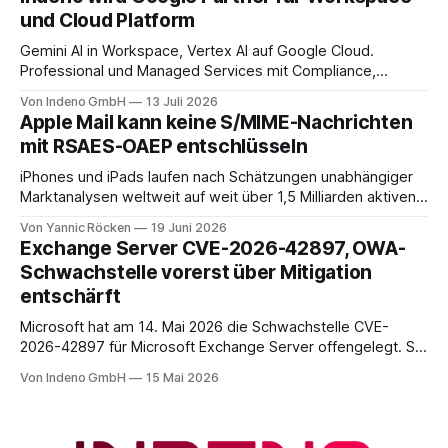
Faktor nachweisen. Für das Entra Admin Center, das Azure-
und Cloud Platform
Portal und das Intune Admin Center gilt das
Gemini AI in Workspace, Vertex AI auf Google Cloud.
Professional und Managed Services mit Compliance,
Backup und Migration-as-a-Service für Organisationen in
Von Indeno GmbH
13 Juli 2026
DACH.
Apple Mail kann keine S/MIME-Nachrichten
mit RSAES-OAEP entschlüsseln
iPhones und iPads laufen nach Schätzungen unabhängiger
Marktanalysen weltweit auf weit über 1,5 Milliarden aktiven
Geräten. Nach unserer Einschätzung entfällt davon ein Anteil
Von Yannic Röcken
19 Juni 2026
im Bereich von 25 bis 30 Prozent auf Geschäftsumfelder,
Exchange Server CVE-2026-42897, OWA-
also Smartphones und Tablets, die im beruflichen Kontext
Schwachstelle vorerst über Mitigation
genutzt werden, sei es als reines Diensthandy, als COPE-
entschärft
Microsoft hat am 14. Mai 2026 die Schwachstelle CVE-
2026-42897 für Microsoft Exchange Server offengelegt. Sie
liegt im Outlook-Web-Access-Stack und erlaubt einem
Von Indeno GmbH
15 Mai 2026
unauthentifizierten Angreifer, über eine speziell präparierte
E-Mail JavaScript im Browser-Kontext des Empfängers
auszuführen. Der CVSS-Basisscore liegt bei 8.1, eingestuft
als